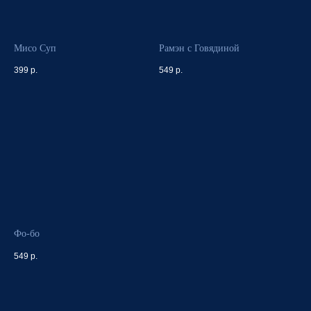
Мисо Суп
Рамэн с Говядиной
399
р.
549
р.
Фо-бо
549
р.