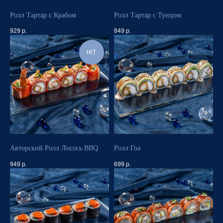
Ролл Тартар с Крабом
Ролл Тартар с Тунцом
929
р.
849
р.
HIT
Авторский Ролл Лосось BBQ
Ролл Гоа
949
р.
699
р.