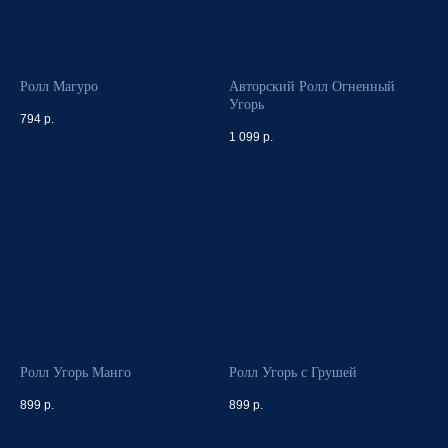
Ролл Магуро
Авторский Ролл Огненный
Угорь
794
р.
1 099
р.
Ролл Угорь Манго
Ролл Угорь с Грушей
899
р.
899
р.