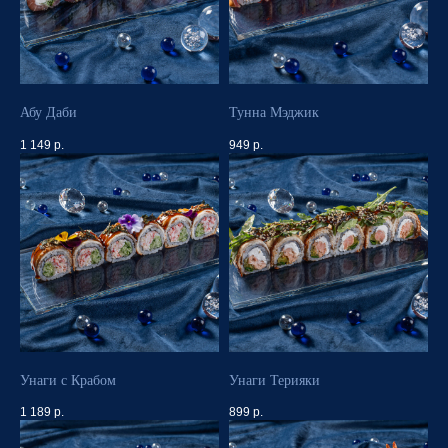
Абу Даби
Тунна Мэджик
1 149
р.
949
р.
Унаги с Крабом
Унаги Терияки
1 189
р.
899
р.