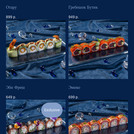
Отару
Гребешок Бутик
899
р.
949
р.
Эби Фреш
Эмико
649
р.
699
р.
Exclusive