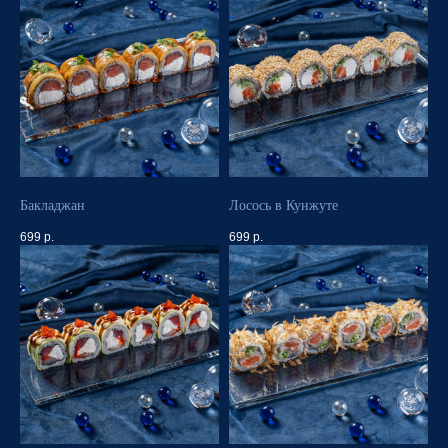
Бакладжан
Лосось в Кунжуте
699
р.
699
р.