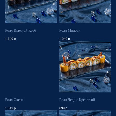
Ролл Икряной Краб
Ролл Мидори
1 149
р.
1 049
р.
Ролл Океан
Ролл Чедр с Креветкой
1 049
р.
699
р.