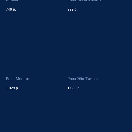
749
р.
999
р.
Ролл Монако
Ролл Эби Татаки
1 029
р.
1 089
р.