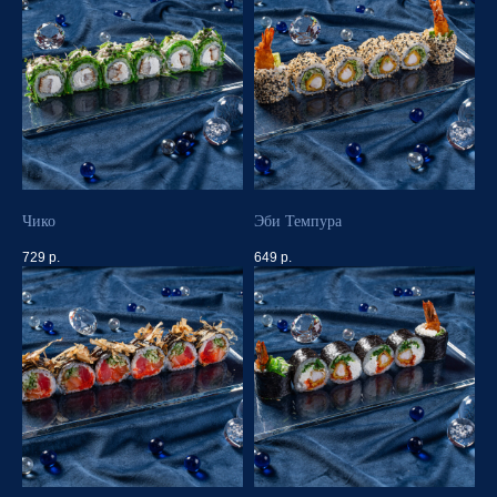
Чико
Эби Темпура
729
р.
649
р.