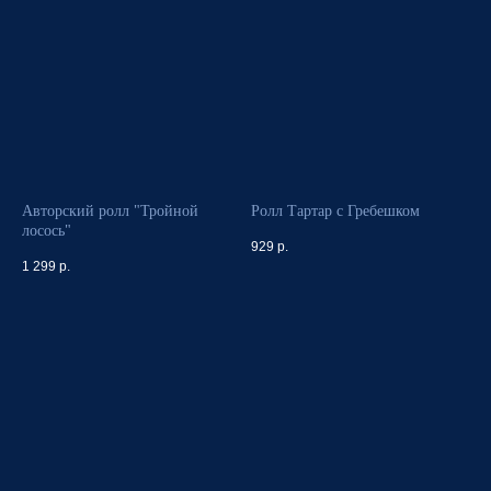
Авторский ролл "Тройной
Ролл Тартар с Гребешком
лосось"
929
р.
1 299
р.