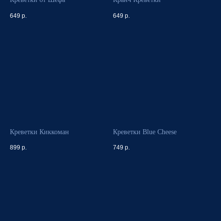
649
р.
649
р.
Креветки Киккоман
Креветки Blue Cheese
899
р.
749
р.