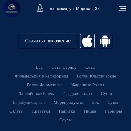
Геленджик, ул. Морская, 33
Скачать приложение
Все
Сеты Сердце
Сеты
Филадельфия и калифорния
Роллы Классические
Роллы Фирменные
Жаренные Роллы
Запечённые Роллы
Сладкие роллы
Суши
Барабуля/Сарган
Морепродукты
Вок
Супы
Салаты
Креветки
Напитки
Пицца
Гарниры
Соусы