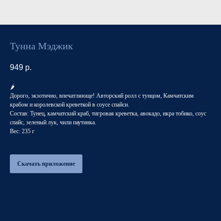
Тунна Мэджик
949
р.
🌶️
Дорого, экзотично, впечатляюще! Авторский ролл с тунцом, Камчатским
крабом и королевской креветкой в соусе спайси.
Состав: Тунец, камчатский краб, тигровая креветка, авокадо, икра тобико, соус
спайс, зеленый лук, чили паутинка.
Вес: 235 г
Скачать приложение