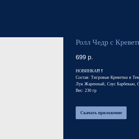
Ролл Чедр с Кревет
699
р.
НОВИНКА❗️❗️ ❗️
Состав: Тигровые Креветки в Те
Лук Жаренный, Соус Барбекью, 
Вес: 230 гр
Скачать приложение