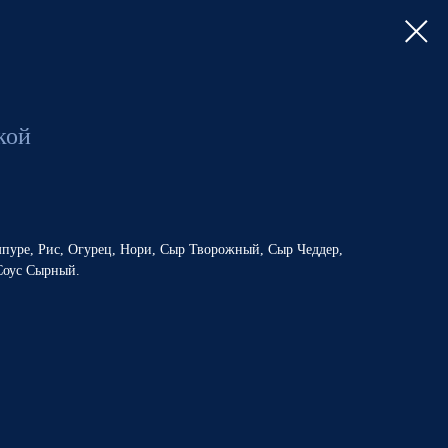
кой
мпуре, Рис, Огурец, Нори, Сыр Творожный, Сыр Чеддер,
Соус Сырный.