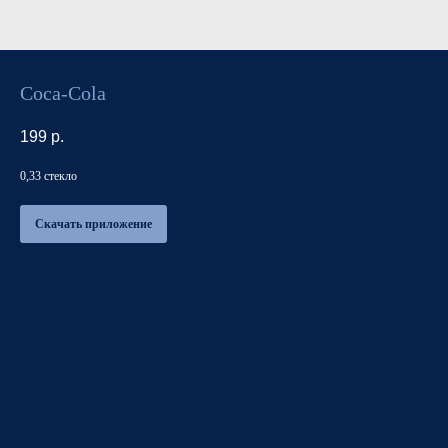
Coca-Cola
199
р.
0,33 стекло
Скачать приложение