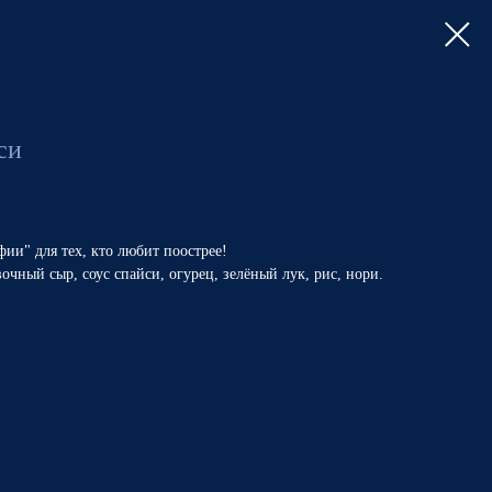
си
фии" для тех, кто любит поострее!
вочный сыр, соус спайси, огурец, зелёный лук, рис, нори.