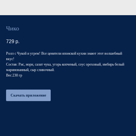
Чико
729
р.
Ролл с Чукой и угрем! Все ценители японской кухни знают этот волшебный
вкус!
Состав: Рис, нори, салат чука, угорь копченый, соус ореховый, имбирь белый
маринованный, сыр сливочный.
Вес:230 гр
Скачать приложение